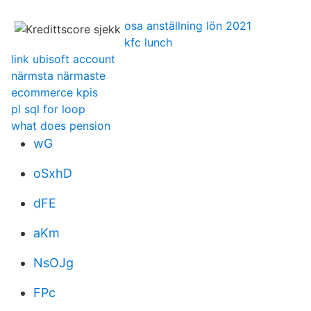
osa anställning lön 2021
kfc lunch
link ubisoft account
närmsta närmaste
ecommerce kpis
pl sql for loop
what does pension
wG
oSxhD
dFE
aKm
NsOJg
FPc