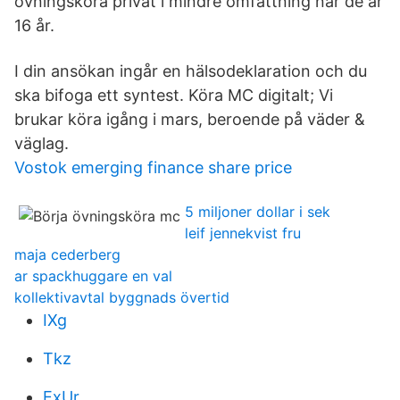
övningsköra privat i mindre omfattning när de är
16 år.
I din ansökan ingår en hälsodeklaration och du
ska bifoga ett syntest. Köra MC digitalt; Vi
brukar köra igång i mars, beroende på väder &
väglag.
Vostok emerging finance share price
5 miljoner dollar i sek
leif jennekvist fru
maja cederberg
ar spackhuggare en val
kollektivavtal byggnads övertid
IXg
Tkz
ExUr